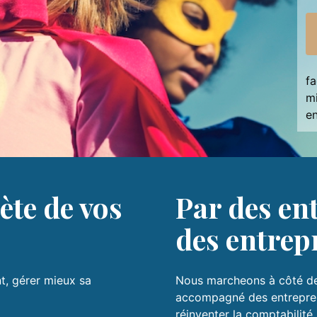
fa
mi
en
ète de vos
Par des en
des entrep
t, gérer mieux sa
Nous marcheons à côté de 
accompagné des entreprene
réinventer la comptabilité.