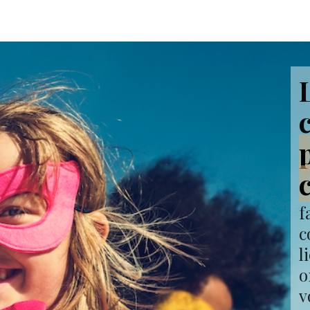
f
c
l
o
v